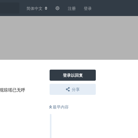
简体中文
注册
登录
登录以回复
分享
现琼瑶已无呼
最早内容