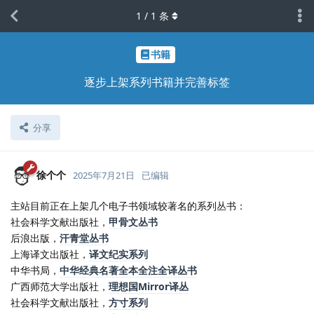
1
/
1
条
书籍
逐步上架系列书籍并完善标签
分享
徐个个
2025年7月21日
已编辑
主站目前正在上架几个电子书领域较著名的系列丛书：
社会科学文献出版社，
甲骨文丛书
后浪出版，
汗青堂丛书
上海译文出版社，
译文纪实系列
中华书局，
中华经典名著全本全注全译丛书
广西师范大学出版社，
理想国Mirror译丛
社会科学文献出版社，
方寸系列