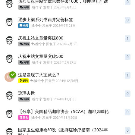
热烈庆祝主站文章总数突破1000，顺便说几句话
0
0
条
徐个个
发布于
2025年8月15日
闲聊
逐步上架系列书籍并完善标签
0
0
条
徐个个
发布于
2025年7月21日
书籍
庆祝主站文章量突破800
1
1
条
徐个个
回复于
2025年7月3日
闲聊
庆祝主站文章量突破500
0
0
条
徐个个
发布于
2025年3月27日
闲聊
这是发现了大宝藏么？
1
1
条
络
徐个个
回复于
2024年12月6日
提问
琼瑶去世
0
0
条
徐个个
发布于
2024年12月5日
闲聊
【分享】美国精品咖啡协会（SCAA）咖啡风味轮
0
0
条
徐个个
发布于
2024年11月20日
美食
国家卫生健康委印发《肥胖症诊疗指南（2024年
0
0
条