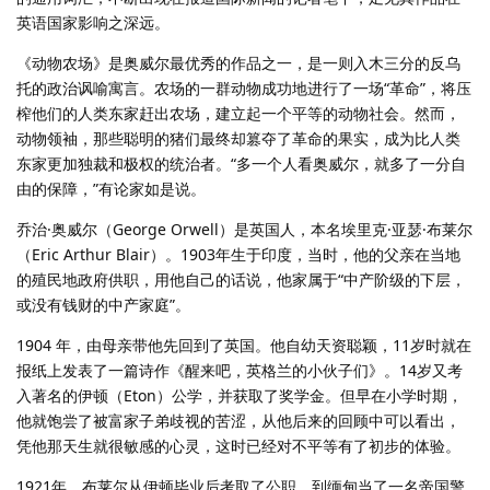
英语国家影响之深远。
《动物农场》是奥威尔最优秀的作品之一，是一则入木三分的反乌
托的政治讽喻寓言。农场的一群动物成功地进行了一场“革命”，将压
榨他们的人类东家赶出农场，建立起一个平等的动物社会。然而，
动物领袖，那些聪明的猪们最终却篡夺了革命的果实，成为比人类
东家更加独裁和极权的统治者。“多一个人看奥威尔，就多了一分自
由的保障，”有论家如是说。
乔治·奥威尔（George Orwell）是英国人，本名埃里克·亚瑟·布莱尔
（Eric Arthur Blair）。1903年生于印度，当时，他的父亲在当地
的殖民地政府供职，用他自己的话说，他家属于“中产阶级的下层，
或没有钱财的中产家庭”。
1904 年，由母亲带他先回到了英国。他自幼天资聪颖，11岁时就在
报纸上发表了一篇诗作《醒来吧，英格兰的小伙子们》。14岁又考
入著名的伊顿（Eton）公学，并获取了奖学金。但早在小学时期，
他就饱尝了被富家子弟歧视的苦涩，从他后来的回顾中可以看出，
凭他那天生就很敏感的心灵，这时已经对不平等有了初步的体验。
1921年，布莱尔从伊顿毕业后考取了公职，到缅甸当了一名帝国警