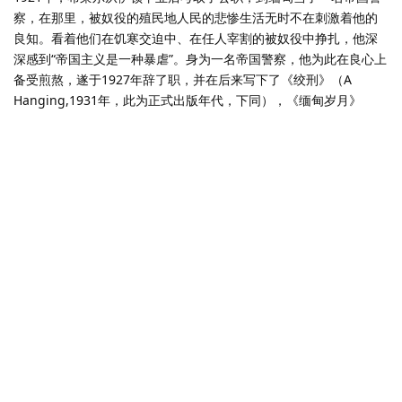
察，在那里，被奴役的殖民地人民的悲惨生活无时不在刺激着他的
良知。看着他们在饥寒交迫中、在任人宰割的被奴役中挣扎，他深
深感到“帝国主义是一种暴虐”。身为一名帝国警察，他为此在良心上
备受煎熬，遂于1927年辞了职，并在后来写下了《绞刑》（A
Hanging,1931年，此为正式出版年代，下同），《缅甸岁月》
（Burmese Days,1934年）和《猎象记》(Shooting an
Elephant，1936年)，这些纪实性作品，对帝国主义的罪恶作了无情
的揭露。
但是，这一段生活经历仍使布莱尔内疚不已。为了用行动来表示忏
悔，也为了自我教育，他从1928年1月回国时起，就深入到社会最底
层，四处漂泊流落。尽管他自幼就体弱多病，但在巴黎、伦敦两
地，他当过洗盘子的杂工，住过贫民窟，并常常混迹在流浪汉和乞
丐之中。次年，布莱尔写下了关于这段经历的纪实性作品《巴黎伦
敦落魄记》（Down and Out in Paris and London,1933年），真
切地描述了生活在社会底层的人民的苦难。正是在为这部作品署名
时，布莱尔用了“乔治·奥威尔”这一笔名。某种程度上说，“奥威尔”的
出现，开始了布莱尔的新生活。
这时的奥威尔已经把自己深切的情感系于无产阶级的命运上，在思