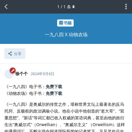
1
/
1
条
书籍
一九八四 X 动物农场
分享
徐个个
2024年9月6日
《一九八四》电子书：
免费下载
《动物农场》电子书：
免费下载
《一九八四》是奥威尔的传世之作，堪称世界文坛上最著名的反乌
托邦、反极权的政治讽喻小说。他在小说中他创造的“老大哥”、“双
重思想”、“新话”等词汇都已收入权威的英语词典，甚至由他的姓衍
生出“奥威尔式”（Orwellian）、“奥威尔主义” （Orwellism）这样
的通用词汇，不断出现在报道国际新闻的记者笔下，足见其作品在