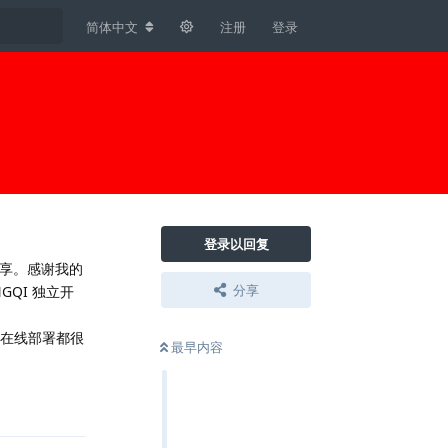
简体中文
注册
登录
登录以回复
享。感谢我的
分享
GQI 独立开
el 在线部署都很
最早内容
回复